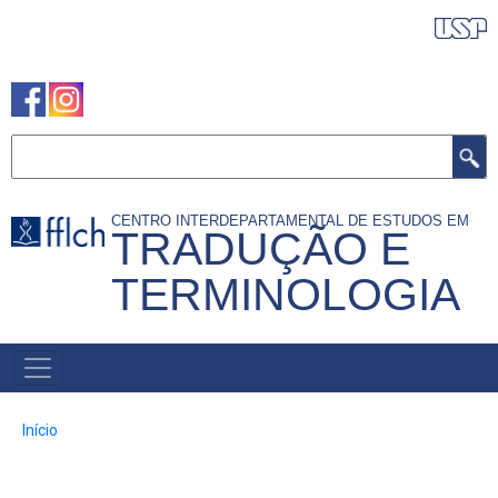
Pular
REDES SOCIAIS
para
o
conteúdo
principal
Buscar
CENTRO INTERDEPARTAMENTAL DE ESTUDOS EM
TRADUÇÃO E
TERMINOLOGIA
NAVEGAÇÃO
PRINCIPAL
Trilha
Início
de
navegação