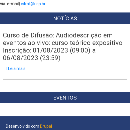
via e-mail)
citrat@usp.br
NOTÍCIAS
Curso de Difusão: Audiodescrição em
eventos ao vivo: curso teórico expositivo -
Inscrição: 01/08/2023 (09:00) a
06/08/2023 (23:59)
Leia mais
sobre
Curso
de
Difusão:
EVENTOS
Audiodescrição
em
eventos
ao
Desenvolvido com
Drupal